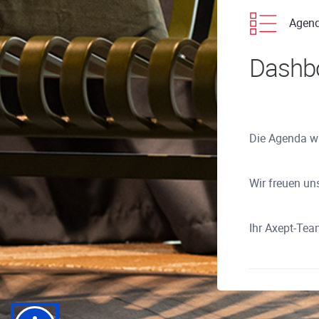
Agen
Dashb
Die Agenda wir
Wir freuen un
Ihr Axept-Te